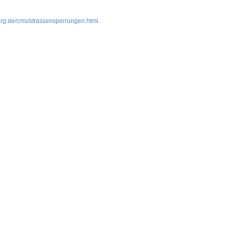
urg.de/cms/strassensperrungen.html
.