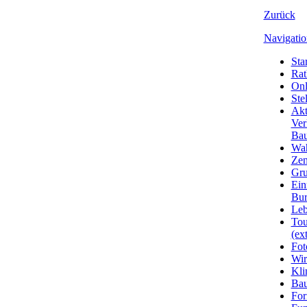
Zurück
Navigatio
Star
Rat
Onl
Ste
Akt
Ver
Bau
Wa
Zen
Gru
Ein
Bu
Leb
Tou
(ext
Fot
Wir
Kli
Ba
For