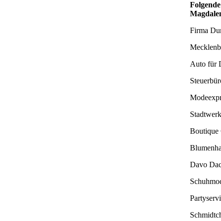
Folgende
Magdalen
Firma Dun
Mecklenbu
Auto für
Steuerbür
Modeexpr
Stadtwer
Boutique
Blumenha
Davo Da
Schuhmod
Partyserv
Schmidtc