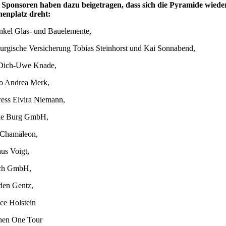
 Sponsoren haben dazu beigetragen, dass sich die Pyramide wied
enplatz dreht:
kel Glas- und Bauelemente,
rgische Versicherung Tobias Steinhorst und Kai Sonnabend,
 Dich-Uwe Knade,
o Andrea Merk,
ess Elvira Niemann,
ke Burg GmbH,
 Chamäleon,
us Voigt,
ch GmbH,
en Gentz,
ice Holstein
hen One Tour