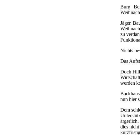
Burg | Bei
Weihnacht
Jäger, Ba
Weihnacht
zu verdan
Funktiona
Nichts be
Das Aufst
Doch Hilf
Wirtschaft
werden ko
Backhaus 
nun hier s
Dem schlo
Unterstütz
ärgerlich
dies nich
kurzfrist