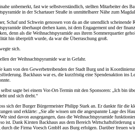
nahe unbemerkt, fast wie selbstverständlich, stellten Mitarbeiter des B
spyramide in der Schartauer Straße in unmittelbarer Nähe zum Magdalen
uer, Schaf und Schwein genossen von da an die unendlich scheinende Ru
spyramide überhaupt drehen kann, ist dem Engagement und der finanz
ken, denn als die Weihnachtspyramide aus ihrem Sommerquartier geholt 
lität hin überprüft wurde, da war die Überraschung groß.
wegte sich.
ellen der Weihnachtspyramide war in Gefahr.
e kam von den Gewerbetreibenden der Stadt Burg und in Koordinieru
sförderung. Backhaus war es, die kurzfristig eine Spendenaktion ins Le
nnte.
selbst sagte bei einem Vor-Ort-Termin mit den Sponsoren: „Ich bin üb
teht und sich dreht.“
ss sich der Burger Bürgermeister Philipp Stark an. Er dankte für die kl
ungen und erklärte: „Sie alle wissen um die angespannte Lage des Hausha
. Wir sind davon ausgegangen, dass die Weihnachtspyramide funktionier
t so ist. Dank Kirsten Backhaus aus dem Bereich Wirtschaftsförderung u
ig durch die Firma Voesch GmbH aus Burg erfolgen. Darüber freuen wir