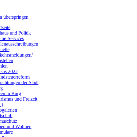
n überspringen
tseite
haus und Politik
ine-Services
llenausschreibungen
uelle
kehrsmeldungen/
stellen
hlen
sus 2022
ndsteuerreform
richtungen der Stadt
rg
en in Burg
rismus und Freizeit
.)
ogalerien
tschaft
maschutz
uen und Wohnen
mulare