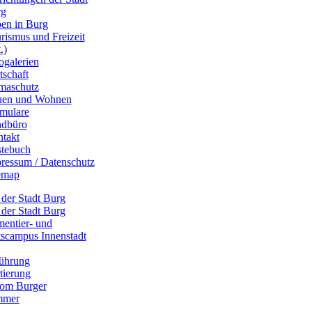
rg
en in Burg
rismus und Freizeit
.)
ogalerien
tschaft
maschutz
uen und Wohnen
mulare
dbüro
takt
tebuch
ressum / Datenschutz
emap