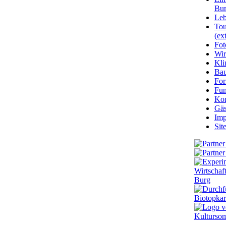
Bu
Leb
Tou
(ext
Fot
Wir
Kli
Ba
For
Fun
Kon
Gäs
Imp
Sit