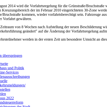
gust 2014 wird die Vorfahrtsregelung für die Grünstraße/Bruchstraße w
m Kreuzungsbereich der im Februar 2010 eingerichteten 30-Zone werde
e/Bruchstraße kommen, wieder vorfahrtsberechtigt sein. Fahrzeuge a
r Vorfahrt gewähren.
 Zeitraum von 8 Wochen nach Aufstellung der neuen Beschilderung wird
rkehrsführung geändert" auf die Änderung der Vorfahrtsregelung auf
ehrsteilnehmer werden in der ersten Zeit um besondere Umsicht an di
n überspringen
tseite
haus und Politik
ine-Services
llenausschreibungen
uelle
kehrsmeldungen/
stellen
hlen
sus 2022
ndsteuerreform
richtungen der Stadt