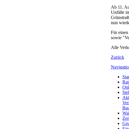
Ab 11. Au
Unfälle i
Grünstraß
nun wiede
Für einen
sowie "Ve
Alle Verk
Zurück
Navigatio
Star
Rat
Onl
Ste
Akt
Ver
Bau
Wa
Zen
Gru
Ein