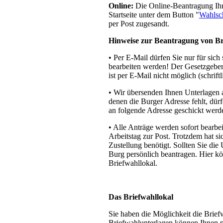
Online:
Die Online-Beantragung Ihre
Startseite unter dem Button "
Wahlsc
per Post zugesandt.
Hinweise zur Beantragung von Br
• Per E-Mail dürfen Sie nur für sic
bearbeiten werden! Der Gesetzgeber 
ist per E-Mail nicht möglich (schrift
• Wir übersenden Ihnen Unterlagen a
denen die Burger Adresse fehlt, dür
an folgende Adresse geschickt werd
• Alle Anträge werden sofort bearbe
Arbeitstag zur Post. Trotzdem hat si
Zustellung benötigt. Sollten Sie die
Burg persönlich beantragen. Hier k
Briefwahllokal.
Das Briefwahllokal
Sie haben die Möglichkeit die Brief
Briefwahlunterlagen können Ihnen p