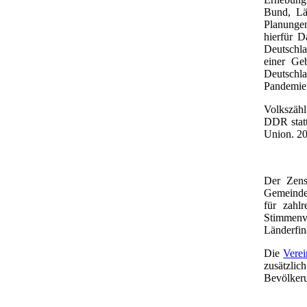
Bund, Lä
Planungen
hierfür D
Deutschla
einer Ge
Deutschla
Pandemie 
Volkszähl
DDR statt
Union. 20
Der Zens
Gemeinden
für zahl
Stimmenv
Länderfin
Die
Verei
zusätzlic
Bevölkeru