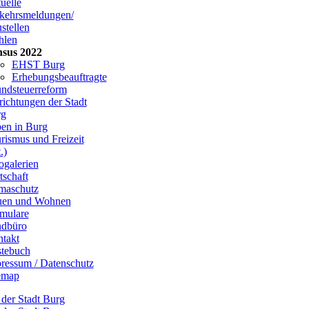
uelle
kehrsmeldungen/
stellen
hlen
sus 2022
EHST Burg
Erhebungsbeauftragte
ndsteuerreform
richtungen der Stadt
rg
en in Burg
rismus und Freizeit
.)
ogalerien
tschaft
maschutz
uen und Wohnen
mulare
dbüro
takt
tebuch
ressum / Datenschutz
emap