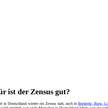
r ist der Zensus gut?
et in Deutschland wieder ein Zensus statt, auch in
Biederitz, Burg, 
wird ermittelt, wie viele Menschen in Deutschland leben, wie sie wo