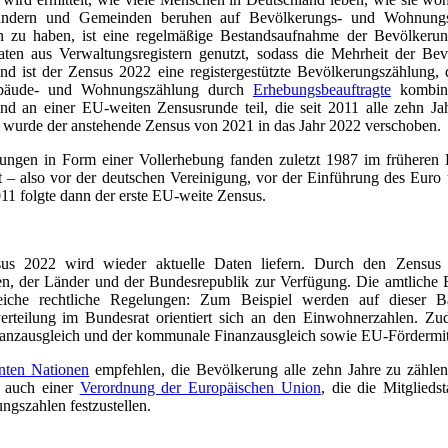
ndern und Gemeinden beruhen auf Bevölkerungs- und Wohnungsza
 zu haben, ist eine regelmäßige Bestandsaufnahme der Bevölkerun
aten aus Verwaltungsregistern genutzt, sodass die Mehrheit der Be
nd ist der Zensus 2022 eine registergestützte Bevölkerungszählung, 
bäude- und Wohnungszählung durch
Erhebungsbeauftragte
kombini
nd an einer EU-weiten Zensusrunde teil, die seit 2011 alle zehn Jah
wurde der anstehende Zensus von 2021 in das Jahr 2022 verschoben.
ungen in Form einer Vollerhebung fanden zuletzt 1987 im früheren
 – also vor der deutschen Vereinigung, vor der Einführung des Euro
11 folgte dann der erste EU-weite Zensus.
us 2022 wird wieder aktuelle Daten liefern. Durch den Zensus s
, der Länder und der Bundesrepublik zur Verfügung. Die amtliche E
reiche rechtliche Regelungen: Zum Beispiel werden auf dieser Ba
erteilung im Bundesrat orientiert sich an den Einwohnerzahlen. Z
anzausgleich und der kommunale Finanzausgleich sowie EU-Fördermitt
nten Nationen
empfehlen, die Bevölkerung alle zehn Jahre zu zähle
h auch einer
Verordnung der Europäischen Union
, die die Mitgliedst
ngszahlen festzustellen.