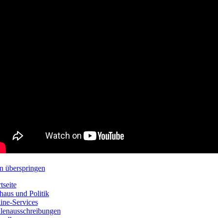
n überspringen
tseite
haus und Politik
ine-Services
llenausschreibungen