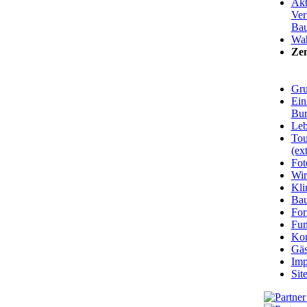
Akt
Ver
Bau
Wa
Zen
Gru
Ein
Bu
Leb
Tou
(ext
Fot
Wir
Kli
Ba
For
Fun
Kon
Gäs
Imp
Sit