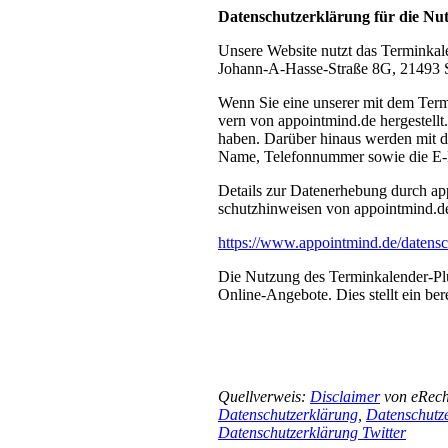
Datenschutzerklärung für die Nu
Unsere Website nutzt das Termin­kal
Johann-A-Hasse-Straße 8G, 21493 S
Wenn Sie eine unserer mit dem Termin
vern von appointmind.de her­ge­stellt
haben. Darü­ber hinaus wer­den mit 
Name, Telefonnummer sowie die E-Ma
De­tails zur Da­ten­er­he­bung durch a
schutz­hin­wei­sen von appointmind.de 
https://www.appointmind.de/datensc
Die Nutzung des Terminkalender-Plugi
Online-An­gebote. Dies stellt ein be­r
Quellverweis:
Disclaimer
von eRecht
Datenschutzerklärung
,
Datenschutze
Datenschutzerklärung Twitter