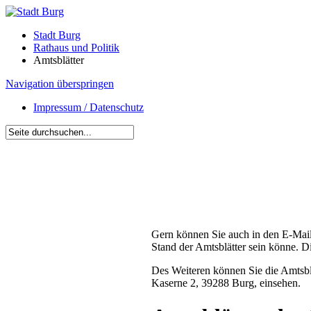
Stadt Burg
Rathaus und Politik
Amtsblätter
Navigation überspringen
Impressum / Datenschutz
Gern können Sie auch in den E-Mail
Stand der Amtsblätter sein könne. D
Des Weiteren können Sie die Amtsbl
Kaserne 2, 39288 Burg, einsehen.