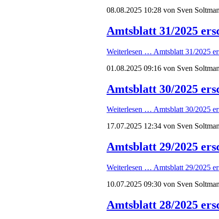
08.08.2025 10:28
von Sven Soltma
Amtsblatt 31/2025 ers
Weiterlesen …
Amtsblatt 31/2025 er
01.08.2025 09:16
von Sven Soltma
Amtsblatt 30/2025 ers
Weiterlesen …
Amtsblatt 30/2025 er
17.07.2025 12:34
von Sven Soltma
Amtsblatt 29/2025 ers
Weiterlesen …
Amtsblatt 29/2025 er
10.07.2025 09:30
von Sven Soltma
Amtsblatt 28/2025 ers