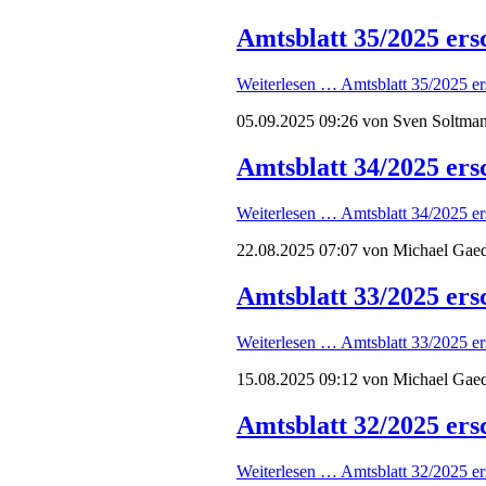
Amtsblatt 35/2025 ers
Weiterlesen …
Amtsblatt 35/2025 er
05.09.2025 09:26
von Sven Soltma
Amtsblatt 34/2025 ers
Weiterlesen …
Amtsblatt 34/2025 er
22.08.2025 07:07
von Michael Gae
Amtsblatt 33/2025 ers
Weiterlesen …
Amtsblatt 33/2025 er
15.08.2025 09:12
von Michael Gae
Amtsblatt 32/2025 ers
Weiterlesen …
Amtsblatt 32/2025 er