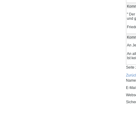
Komme
" Der
und g
Fried
Komme
An Je
An al
Ist k
Seite 
Zurüc
Pflicht
Name
Pflicht
E-Mail
Webs
Pflicht
Sicher
Pflicht