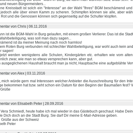
 und neuen Bürgermeisters...
ine Kreisstadt ist solch ein "Interesse" an der Wahl "Ihres" BGM beschämend und
jedoch alle über einen Kamm zu scheren. Schimpfen können sie alle, aber wä
t Rot und die Genossen können sich gegenseitig auf die Schulter klopfen.
ntar von Chris |
06.11.2016
nn ist die BGM-Wahl in Burg gelaufen, mit einem großen Verlierer. Das ist die Stadt
ahlbeteiligung, was soll man dazu sagen...
ämend ist da meiner Meinung nach noch harmlos!
nem Roten Burg verbunden mit schlechter Wahlbeteiligung, war wohl auch kein an
r sagen!
jetzt werden wenigstens alle Schulen, Kindergärten etc. erhalten wie vom al
nlich zwar, wie man so etwas versprechen kann, aber gut.
 ausgeglichenen Haushalt braucht man ja nicht, Hauptsache eine aufgeblähte Ver
ntar von Alex |
03.11.2016
, mich würde gern mal Interessen welcher Anbieter die Ausschreibung für den Inte
e bekommen hat bzw. seht schon ein Datum für den Beginn der Baumaßen fest? Wü
 Grüße
ntar von Elisabeth Peter |
28.09.2016
 Vera Schmiedl, heute habe ich mal wieder in das Gästebuch geschaut. Habe Dein
 Dich doch an die Stadt Burg. Sie darf Dir meine E-Mail-Adresse geben.
 Grüße aus der Schweiz
beth Peter