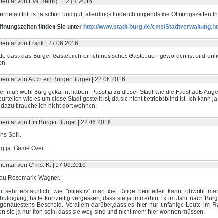
ntar von Eva Helbig |
12.07.2016
nternetauftritt ist ja schön und gut, allerdings finde ich nirgends die Öffnungszeiten I
ffnungszeiten finden Sie unter
http://www.stadt-burg.de/cms/Stadtverwaltung.h
entar von Frank |
27.06.2016
e dass das Burger Gästebuch ein chinesisches Gästebuch geworden ist und unli
en.
ntar von Auch ein Burger Bürger |
22.06.2016
ler muß wohl Burg gekannt haben. Passt ja zu dieser Stadt wie die Faust aufs Au
eurteilen wie es um diese Stadt gestellt ist, da sie nicht betriebsblind ist. Ich kann 
, dazu brauche ich nicht dort wohnen.
ntar von Ein Burger Bürger |
22.06.2016
ns Spill.
ag ja. Game Over...
ntar von Chris. K. |
17.06.2016
rau Rosemarie Wagner.
 sehr erstaunlich, wie "objektiv" man die Dinge beurteilen kann, obwohl ma
huldigung, hatte kurzzeitig vergessen, dass sie ja immerhin 1x im Jahr nach Bu
 genauestens Bescheid. Vorallem darüber,dass es hier nur unfähige Leute im R
n sie ja nur froh sein, dass sie weg sind und nicht mehr hier wohnen müssen.