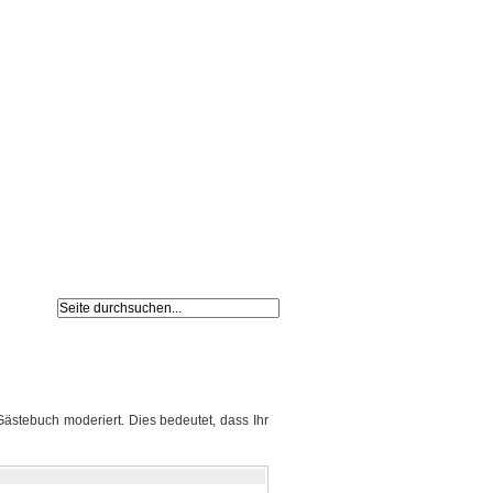
Navigation
Impressum /
überspringen
Datenschutz
ästebuch moderiert. Dies bedeutet, dass Ihr