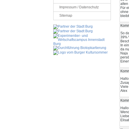
alten
Impressum / Datenschutz
Für e
ohne 
Sitemap
bleib
Komme
So da
39% W
Besch
In ei
da nu
Naja 
persö
Einen
Komme
Hallo
Zusag
Viele
Alex
Komme
Hallo
Wende
Liebe
Elisa