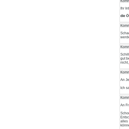
Komme
Ihr I
die Ö
Komm
Schad
werd
Komme
Schil
gut b
nicht
Komme
An Je
Ich s
Komme
An F
Schon
Entsc
alles
könne