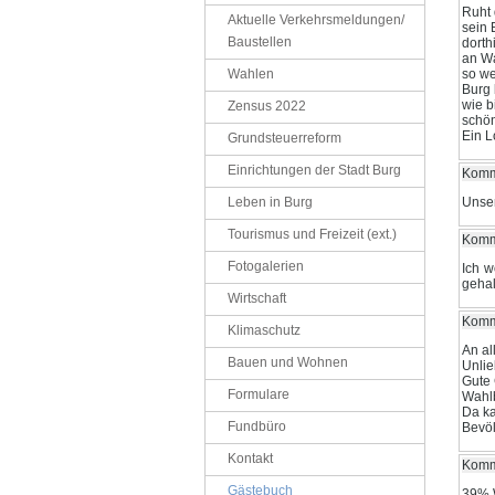
Ruht 
Aktuelle Verkehrsmeldungen/
sein 
Baustellen
dorth
an W
Wahlen
so we
Burg
wie b
Zensus 2022
schön
Ein L
Grundsteuerreform
Einrichtungen der Stadt Burg
Komme
Leben in Burg
Unser
Tourismus und Freizeit (ext.)
Komme
Fotogalerien
Ich w
gehal
Wirtschaft
Komm
Klimaschutz
An al
Bauen und Wohnen
Unlie
Gute 
Formulare
Wahlb
Da ka
Fundbüro
Bevöl
Kontakt
Komm
Gästebuch
39% W