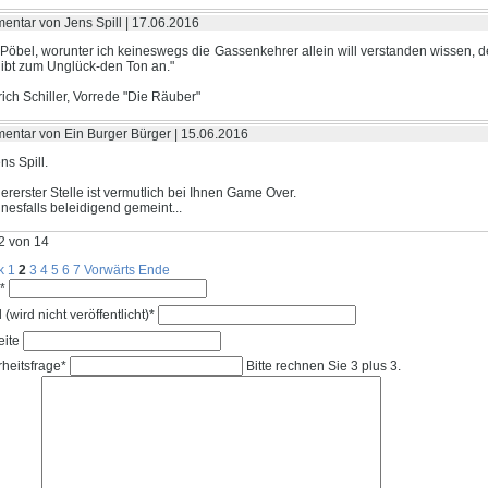
ntar von Jens Spill |
17.06.2016
 Pöbel, worunter ich keineswegs die Gassenkehrer allein will verstanden wissen, de
ibt zum Unglück-den Ton an."
rich Schiller, Vorrede "Die Räuber"
ntar von Ein Burger Bürger |
15.06.2016
ns Spill.
lererster Stelle ist vermutlich bei Ihnen Game Over.
einesfalls beleidigend gemeint...
2 von 14
k
1
2
3
4
5
6
7
Vorwärts
Ende
feld
*
feld
 (wird nicht veröffentlicht)
*
eite
feld
heitsfrage
*
Bitte rechnen Sie 3 plus 3.
feld