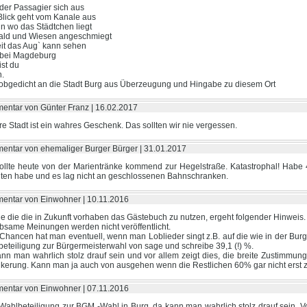
der Passagier sich aus
Blick geht vom Kanale aus
in wo das Städtchen liegt
ald und Wiesen angeschmiegt
it das Aug` kann sehen
 bei Magdeburg
ist du
.
obgedicht an die Stadt Burg aus Überzeugung und Hingabe zu diesem Ort
ntar von Günter Franz |
16.02.2017
e Stadt ist ein wahres Geschenk. Das sollten wir nie vergessen.
ntar von ehemaliger Burger Bürger |
31.01.2017
ollte heute von der Marientränke kommend zur Hegelstraße. Katastrophal! Habe
ten habe und es lag nicht an geschlossenen Bahnschranken.
entar von Einwohner |
10.11.2016
le die die in Zukunft vorhaben das Gästebuch zu nutzen, ergeht folgender Hinweis.
bsame Meinungen werden nicht veröffentlicht.
Chancen hat man eventuell, wenn man Loblieder singt z.B. auf die wie in der Burg
eteiligung zur Bürgermeisterwahl von sage und schreibe 39,1 (!) %.
nn man wahrlich stolz drauf sein und vor allem zeigt dies, die breite Zustimmun
kerung. Kann man ja auch von ausgehen wenn die Restlichen 60% gar nicht erst z
entar von Einwohner |
07.11.2016
ahlbeteiligung zur BGM -Wahl in Burg, da kann man wahrlich stolz drauf sein. Vor