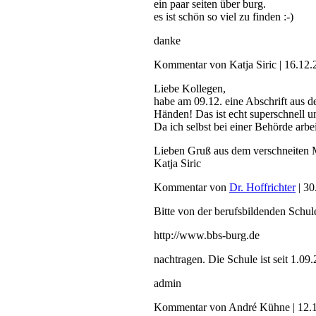
ein paar seiten über burg.
es ist schön so viel zu finden :-)
danke
Kommentar von Katja Siric |
16.12.
Liebe Kollegen,
habe am 09.12. eine Abschrift aus de
Händen! Das ist echt superschnell u
Da ich selbst bei einer Behörde arbei
Lieben Gruß aus dem verschneiten 
Katja Siric
Kommentar von
Dr. Hoffrichter
|
30
Bitte von der berufsbildenden Sch
http://www.bbs-burg.de
nachtragen. Die Schule ist seit 1.09
admin
Kommentar von André Kühne |
12.