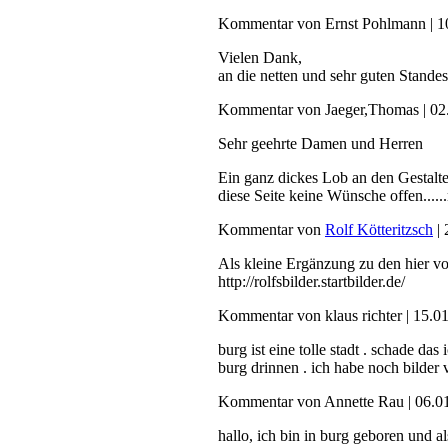
Kommentar von Ernst Pohlmann |
1
Vielen Dank,
an die netten und sehr guten Stande
Kommentar von Jaeger,Thomas |
02
Sehr geehrte Damen und Herren
Ein ganz dickes Lob an den Gestalter
diese Seite keine Wünsche offen.....
Kommentar von
Rolf Kötteritzsch
|
Als kleine Ergänzung zu den hier v
http://rolfsbilder.startbilder.de/
Kommentar von klaus richter |
15.0
burg ist eine tolle stadt . schade d
burg drinnen . ich habe noch bilder v
Kommentar von Annette Rau |
06.0
hallo, ich bin in burg geboren und 