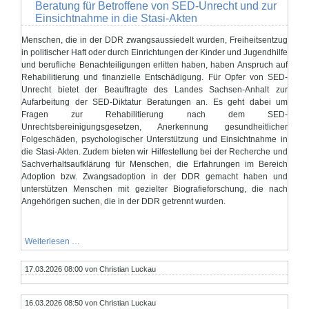
und
Beratung für Betroffene von SED-Unrecht und zur
Radverkehr
Einsichtnahme in die Stasi-Akten
im
Landkreis
mitgestalten!
Menschen, die in der DDR zwangsaussiedelt wurden, Freiheitsentzug
in politischer Haft oder durch Einrichtungen der Kinder und Jugendhilfe
und berufliche Benachteiligungen erlitten haben, haben Anspruch auf
Rehabilitierung und finanzielle Entschädigung. Für Opfer von SED-
Unrecht bietet der Beauftragte des Landes Sachsen-Anhalt zur
Aufarbeitung der SED-Diktatur Beratungen an. Es geht dabei um
Fragen zur Rehabilitierung nach dem SED-
Unrechtsbereinigungsgesetzen, Anerkennung gesundheitlicher
Folgeschäden, psychologischer Unterstützung und Einsichtnahme in
die Stasi-Akten. Zudem bieten wir Hilfestellung bei der Recherche und
Sachverhaltsaufklärung für Menschen, die Erfahrungen im Bereich
Adoption bzw. Zwangsadoption in der DDR gemacht haben und
unterstützen Menschen mit gezielter Biografieforschung, die nach
Angehörigen suchen, die in der DDR getrennt wurden.
Beratung
Weiterlesen …
für
Betroffene
17.03.2026 08:00
von
von Christian Luckau
SED-
Unrecht
und
16.03.2026 08:50
von Christian Luckau
zur