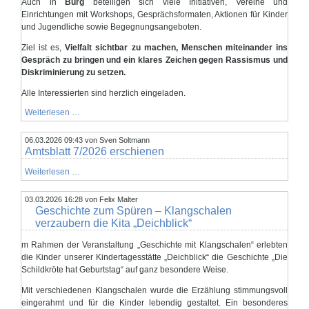
Auch in
Burg
beteiligen sich viele Initiativen, Vereine und
Einrichtungen mit Workshops, Gesprächsformaten, Aktionen für Kinder
und Jugendliche sowie Begegnungsangeboten.
Ziel ist es,
Vielfalt sichtbar zu machen, Menschen miteinander ins
Gespräch zu bringen und ein klares Zeichen gegen Rassismus und
Diskriminierung zu setzen.
Alle Interessierten sind herzlich eingeladen.
Internationale
Weiterlesen …
Wochen
gegen
06.03.2026 09:43
Rassismus
von Sven Soltmann
Amtsblatt 7/2026 erschienen
–
Veranstaltungen
in
Amtsblatt
Weiterlesen …
Burg
7/2026
erschienen
03.03.2026 16:28
von Felix Malter
Geschichte zum Spüren – Klangschalen
verzaubern die Kita „Deichblick“
m Rahmen der Veranstaltung „Geschichte mit Klangschalen“ erlebten
die Kinder unserer Kindertagesstätte „Deichblick“ die Geschichte „Die
Schildkröte hat Geburtstag“ auf ganz besondere Weise.
Mit verschiedenen Klangschalen wurde die Erzählung stimmungsvoll
eingerahmt und für die Kinder lebendig gestaltet. Ein besonderes