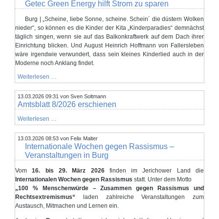
Getec Green Energy hilft Strom zu sparen
Einsichtnahme
in
Burg | „Scheine, liebe Sonne, scheine. Schein´ die düstern Wolken
die
Stasi-
nieder“, so können es die Kinder der Kita „Kinderparadies“ demnächst
Akten
täglich singen, wenn sie auf das Balkonkraftwerk auf dem Dach ihrer
Einrichtung blicken. Und August Heinrich Hoffmann von Fallersleben
wäre irgendwie verwundert, dass sein kleines Kinderlied auch in der
Moderne noch Anklang findet.
Getec
Weiterlesen …
Green
Energy
13.03.2026 09:31
hilft
von Sven Soltmann
Amtsblatt 8/2026 erschienen
Strom
zu
sparen
Amtsblatt
Weiterlesen …
8/2026
erschienen
13.03.2026 08:53
von Felix Malter
Internationale Wochen gegen Rassismus –
Veranstaltungen in Burg
Vom
16. bis 29. März 2026
finden im Jerichower Land die
Internationalen Wochen gegen Rassismus
statt. Unter dem Motto
„100 % Menschenwürde – Zusammen gegen Rassismus und
Rechtsextremismus“
laden zahlreiche Veranstaltungen zum
Austausch, Mitmachen und Lernen ein.