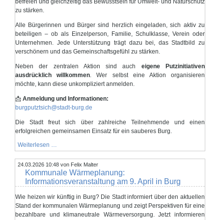
befreien und gleichzeitig das Bewusstsein für Umwelt- und Naturschutz
zu stärken.
Alle Bürgerinnen und Bürger sind herzlich eingeladen, sich aktiv zu
beteiligen – ob als Einzelperson, Familie, Schulklasse, Verein oder
Unternehmen. Jede Unterstützung trägt dazu bei, das Stadtbild zu
verschönern und das Gemeinschaftsgefühl zu stärken.
Neben der zentralen Aktion sind auch
eigene Putzinitiativen
ausdrücklich willkommen
. Wer selbst eine Aktion organisieren
möchte, kann diese unkompliziert anmelden.
📩
Anmeldung und Informationen:
burgputztsich@stadt-burg.de
Die Stadt freut sich über zahlreiche Teilnehmende und einen
erfolgreichen gemeinsamen Einsatz für ein sauberes Burg.
Burg
Weiterlesen …
putzt
sich
24.03.2026 10:48
–
von Felix Malter
Kommunale Wärmeplanung:
Gemeinsam
für
Informationsveranstaltung am 9. April in Burg
eine
saubere
Wie heizen wir künftig in Burg? Die Stadt informiert über den aktuellen
Stadt
Stand der kommunalen Wärmeplanung und zeigt Perspektiven für eine
bezahlbare und klimaneutrale Wärmeversorgung. Jetzt informieren