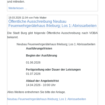
und mitreden.
Kommunale
Weiterlesen …
Wärmeplanung:
Informationsveranstaltung
19.03.2026 11:04
am
von Felix Malter
Öffentliche Ausschreibung Neubau
9.
April
Feuerwehrgerätehaus Ihleburg; Los 1: Abrissarbeiten
in
Burg
Die Stadt Burg gibt folgende Öffentliche Ausschreibung nach VOB/A
bekannt.
Neubau Feuerwehrgerätehaus Ihleburg; Los 1: Abrissarbeiten
Ausführungsfristen
Beginn der Ausführung
01.06.2026
Fertigstellung oder Dauer der Leistungen
01.07.2026
Ablauf der Angebotsfrist
14.04.2026 - 10:00 Uhr
Alles Weitere entnehmen Sie bitte der Anlage.
Neubau Feuerwehrgerätehaus Ihleburg; Los 1: Abrissarbeiten