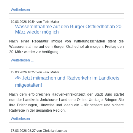
Öffentliche
Weiterlesen …
Ausschreibung
Neubau
19.03.2026 10:54
Feuerwehrgerätehaus
von Felix Malter
Wasserentnahme auf den Burger Ostfriedhof ab 20.
Ihleburg;
Los
März wieder möglich
1:
Abrissarbeiten
Nach einer Reparatur infolge von Witterungsschäden steht die
Wasserentnahme auf dem Burger Ostfriedhof ab morgen, Freitag den
20. März wieder zur Verfügung.
Wasserentnahme
Weiterlesen …
auf
den
19.03.2026 10:27
Burger
von Felix Malter
Ostfriedhof
🚲 Jetzt mitmachen und Radverkehr im Landkreis
ab
mitgestalten!
20.
März
wieder
Nach dem erfolgreichen Radverkehrskonzept der Stadt Burg startet
möglich
nun der Landkreis Jerichower Land eine Online-Umfrage. Bringen Sie
Ihre Erfahrungen, Hinweise und Ideen ein – für bessere und sichere
Radwege in der gesamten Region.
Weiterlesen …
🚲
Jetzt
mitmachen
17.03.2026 08:27
von Christian Luckau