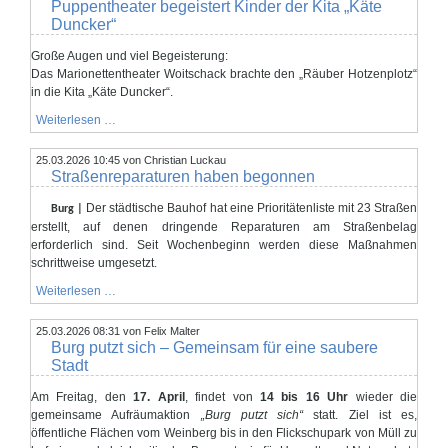
Puppentheater begeistert Kinder der Kita „Käte
bei
Alpaka
Duncker“
Haucke
Große Augen und viel Begeisterung:
Das Marionettentheater Woitschack brachte den „Räuber Hotzenplotz“
in die Kita „Käte Duncker“.
Puppentheater
Weiterlesen …
begeistert
Kinder
25.03.2026 10:45
der
von Christian Luckau
Straßenreparaturen haben begonnen
Kita
„Käte
Duncker“
Der städtische Bauhof hat eine Prioritätenliste mit 23 Straßen
Burg |
erstellt, auf denen dringende Reparaturen am Straßenbelag
erforderlich sind. Seit Wochenbeginn werden diese Maßnahmen
schrittweise umgesetzt.
Straßenreparaturen
Weiterlesen …
haben
begonnen
25.03.2026 08:31
von Felix Malter
Burg putzt sich – Gemeinsam für eine saubere
Stadt
Am Freitag, den
17. April
, findet von
14 bis 16 Uhr
wieder die
gemeinsame Aufräumaktion
„Burg putzt sich“
statt. Ziel ist es,
öffentliche Flächen vom Weinberg bis in den Flickschupark von Müll zu