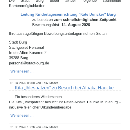
Die Stadt Burg bietet aktuell folgende spannende
Karrieremöglichkeiten:
Leitung Kindertageseinrichtung "Käte Duncker" Burg
zu besetzen
zum schnellstmöglichen Zeitpunkt
Bewerbungsfrist:
14. August 2026
Ihre aussagefähigen Bewerbungsunterlagen richten Sie an:
Stadt Burg
Sachgebiet Personal
In der Alten Kaserne 2
39288 Burg
personal@stadt-burg.de
Aktuelle
Weiterlesen …
Stellenausschreibungen
01.04.2026 08:00
von Felix Malter
Kita „Ihlespatzen“ zu Besuch bei Alpaka Haucke
Ein besonderes Wiedersehen:
Die Kita „Ihlespatzen“ besucht ihr Paten-Alpaka Haucke in Ihleburg –
inklusive feierlicher Urkundenübergabe.
Kita
Weiterlesen …
„Ihlespatzen“
zu
31.03.2026 13:26
Besuch
von Felix Malter