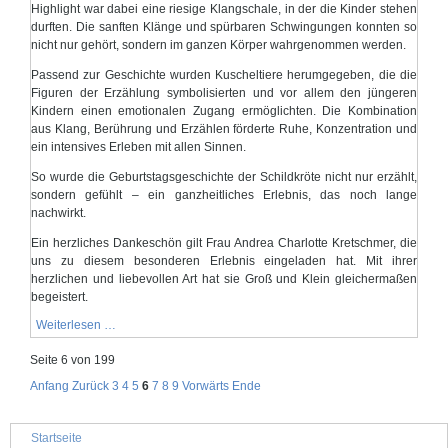
Highlight war dabei eine riesige Klangschale, in der die Kinder stehen
durften. Die sanften Klänge und spürbaren Schwingungen konnten so
nicht nur gehört, sondern im ganzen Körper wahrgenommen werden.
Passend zur Geschichte wurden Kuscheltiere herumgegeben, die die
Figuren der Erzählung symbolisierten und vor allem den jüngeren
Kindern einen emotionalen Zugang ermöglichten. Die Kombination
aus Klang, Berührung und Erzählen förderte Ruhe, Konzentration und
ein intensives Erleben mit allen Sinnen.
So wurde die Geburtstagsgeschichte der Schildkröte nicht nur erzählt,
sondern gefühlt – ein ganzheitliches Erlebnis, das noch lange
nachwirkt.
Ein herzliches Dankeschön gilt Frau Andrea Charlotte Kretschmer, die
uns zu diesem besonderen Erlebnis eingeladen hat. Mit ihrer
herzlichen und liebevollen Art hat sie Groß und Klein gleichermaßen
begeistert.
Geschichte
Weiterlesen …
zum
Spüren
Seite 6 von 199
–
Klangschalen
Anfang
Zurück
3
4
5
6
7
8
9
Vorwärts
Ende
verzaubern
die
Kita
Navigation
„Deichblick“
Startseite
überspringen