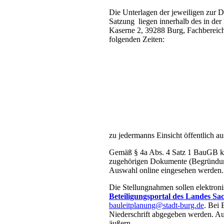
Die Unterlagen der jeweiligen zur D
Satzung liegen innerhalb des in de
Kaserne 2, 39288 Burg, Fachbereich
folgenden Zeiten:
zu jedermanns Einsicht öffentlich au
Gemäß § 4a Abs. 4 Satz 1 BauGB ka
zugehörigen Dokumente (Begründung
Auswahl online eingesehen werden.
Die Stellungnahmen sollen elektroni
Beteiligungsportal des Landes Sa
bauleitplanung@stadt-burg.de
. Bei 
Niederschrift abgegeben werden. Auc
äußern.