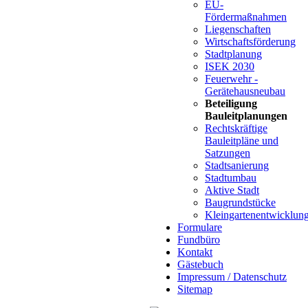
EU-
Fördermaßnahmen
Liegenschaften
Wirtschaftsförderung
Stadtplanung
ISEK 2030
Feuerwehr -
Gerätehausneubau
Beteiligung
Bauleitplanungen
Rechtskräftige
Bauleitpläne und
Satzungen
Stadtsanierung
Stadtumbau
Aktive Stadt
Baugrundstücke
Kleingartenentwicklun
Formulare
Fundbüro
Kontakt
Gästebuch
Impressum / Datenschutz
Sitemap